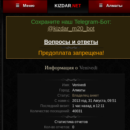
☰ Меню
KIZDAR
.NET
☰ Алматы
Сохраните наш Telegram-Бот:
@kizdar_m20_bot
Вопросы и ответы
Предоплата запрещена!
Информация о
Venivedi
Имя:
Venivedi
Город:
Алматы
Статус:
Владелец анкет
С нами с:
2013 год, 31 Августа, 09:51
Последний визит:
1 час назад, в 12:11
Количество посещений:
40031
Статистика отчетов
Кол-во отчетов:
0