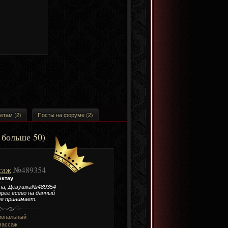
етам (2)
Посты на форуме (2)
 больше 50)
саж
№489354
Актау
на, Девушка№489354
рее всего на данный
е принимает.
иональный
массаж