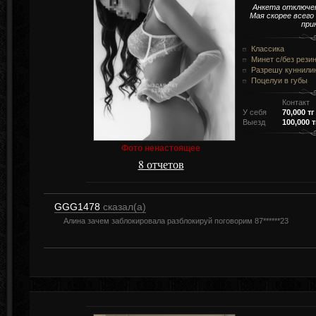
Анкета отключе
Мая скорее всего
при
Классика
Минет c/без рези
Разрешу куннили
Поцелуи в губы
Контакт
У себя
70,000 тг
Выезд
100,000 т
Фото ненастоящее
8 отчетов
GGG1478
сказал(а)
Алина зачем заблокировала разблокируй поговорим 87******23