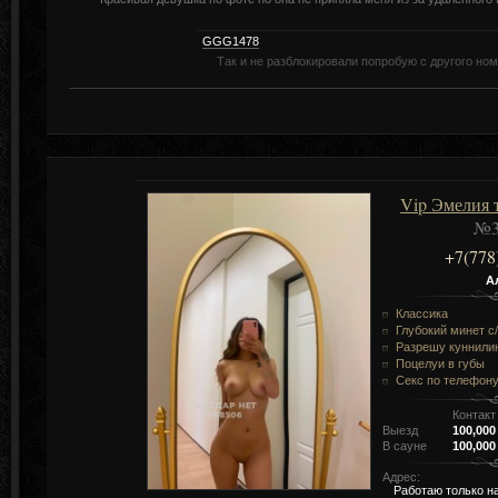
GGG1478
Так и не разблокировали попробую с другого но
Vip Эмелия 
№3
+7(778
А
Классика
Глубокий минет c
Разрешу куннили
Поцелуи в губы
Секс по телефон
Контакт
Выезд
100,000
В сауне
100,000
Адрес:
Работаю только н