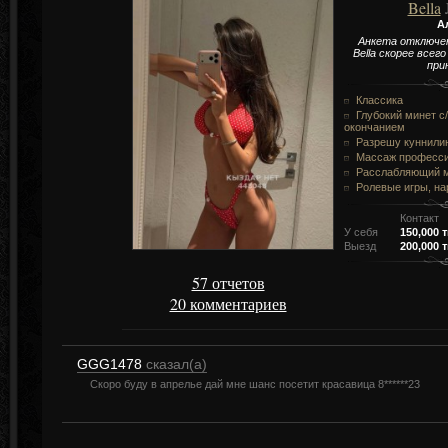
Bella
А
Анкета отключе
Bella скорее всег
при
Классика
Глубокий минет c/
окончанием
Разрешу куннили
Массаж професс
Расслабляющий 
Ролевые игры, н
Контакт
У себя
150,000 т
Выезд
200,000 т
57 отчетов
20 комментариев
GGG1478
сказал(а)
Скоро буду в апрелье дай мне шанс посетит красавица 8******23