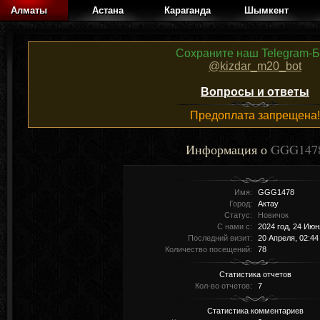
Алматы
Астана
Караганда
Шымкент
Сохраните наш Telegram-Б
@kizdar_m20_bot
Вопросы и ответы
Предоплата запрещена!
Информация о
GGG147
Имя:
GGG1478
Город:
Актау
Статус:
Новичок
С нами с:
2024 год, 24 Июн
Последний визит:
20 Апреля, 02:44
Количество посещений:
78
Статистика отчетов
Кол-во отчетов:
7
Статистика комментариев