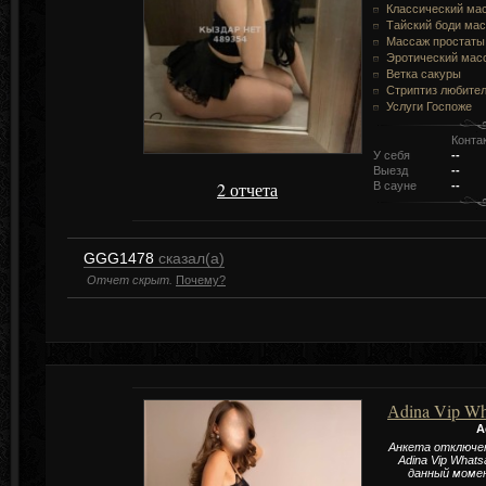
Классический ма
Тайский боди ма
Массаж простаты
Эротический мас
Ветка сакуры
Стриптиз любите
Услуги Госпоже
Конта
У себя
--
Выезд
--
2 отчета
В сауне
--
GGG1478
сказал(а)
Отчет скрыт.
Почему?
Аdina Vip Wh
А
Анкета отключе
Аdina Vip Whats
данный моме