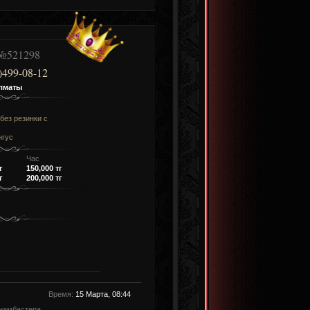
521298
)499-08-12
лматы
без резинки c
нгус
Час
г
150,000 тг
г
200,000 тг
Время:
15 Марта, 08:44
 намбастера