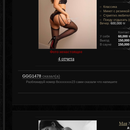
Классика
Минет с резинкой
Стриптиз любите
Поеду отдыхать (в
Вечер:
600,000 тг
Контакт
У себя
60,000 т
Выезд
150,000
В сауне
150,000
Фото ненастоящее
4 отчета
GGG1478
сказал(а)
Разблокируй номер 8хххххххх23 сами сказали что напишите
Мая
№
А