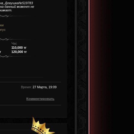
на, Девушка№519783
 на данный момент не
нимает.
нки
нгус
Час
110,000 тг
г
120,000 тг
Время:
27 Марта, 19:09
Комментировать