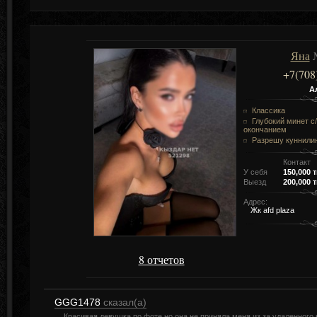
Яна
№
+7(708
А
Классика
Глубокий минет c/
окончанием
Разрешу куннили
Контакт
У себя
150,000 т
Выезд
200,000 т
Адрес:
Жк afd plaza
8 отчетов
GGG1478
сказал(а)
Красивая девушка по фоте но она не приняла меня из за удаленного