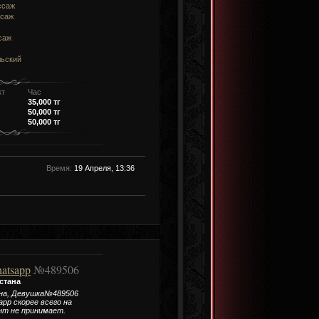
ссаж
ссаж
саж
льский
кт
Час
35,000 тг
50,000 тг
50,000 тг
Время:
19 Апреля, 13:36
atsapp
№489506
стана
на, Девушка№489506
app скорее всего на
нт не принимает.