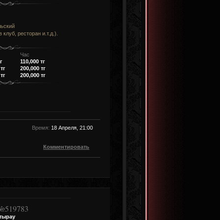
льский
 клуб, ресторан и.т.д.).
Час
г
110,000 тг
 тг
200,000 тг
 тг
200,000 тг
Время:
18 Апреля, 21:00
Комментировать
519783
тырау