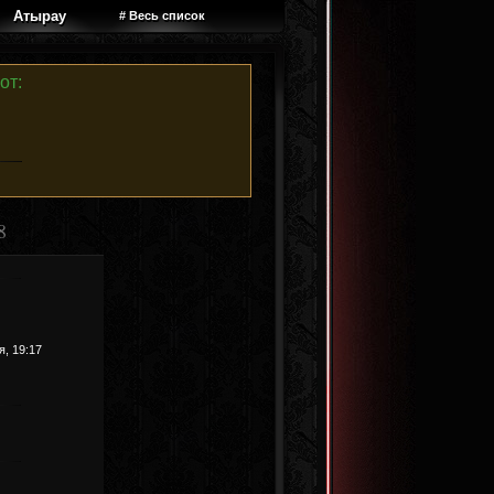
Атырау
# Весь список
от:
8
я, 19:17