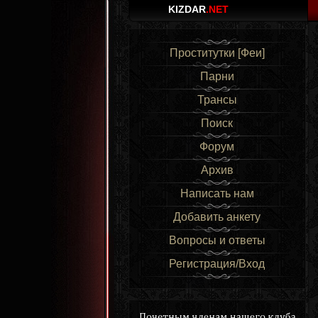
KIZDAR
.NET
Проститутки [Феи]
Парни
Трансы
Поиск
Форум
Архив
Написать нам
Добавить анкету
Вопросы и ответы
Регистрация/Вход