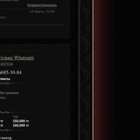
Комментировать
16 Марта, 21:33
мера
только Whatsapp
88506
)685-30-84
лматы
/без резинки
нгус
у
Час
 тг
150,000 тг
 тг
160,000 тг
а выезд