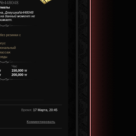
№448048
лматы
на, Девушка№448048
о на данный момент не
нимает.
без резинки c
нгус
иональный
массаж
аряды
Час
г
150,000 тг
г
200,000 тг
Время:
17 Марта, 20:45
Комментировать