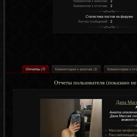
Комментов к анкетам:
2
Комментов к отчетам:
2
Статистика постов на форуме
Кол-во сообщений:
2
Комментарии к анкетам (2)
Комментарии к отч
Отчеты (7)
Отчеты пользователя (показано не
Дана Мас
Анкета отключе
Дана Массаж ско
момент н
Массаж професс
Расслабляющий 