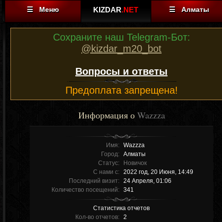
☰ Меню
KIZDAR
.NET
☰ Алматы
Сохраните наш Telegram-Бот:
@kizdar_m20_bot
Вопросы и ответы
Предоплата запрещена!
Информация о
Wazzza
Имя:
Wazzza
Город:
Алматы
Статус:
Новичок
С нами с:
2022 год, 20 Июня, 14:49
Последний визит:
24 Апреля, 01:06
Количество посещений:
341
Статистика отчетов
Кол-во отчетов:
2