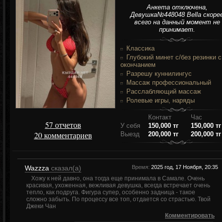
Анкета отключена,
Девушка№448048 Bella скоре
всего на данный момент не
принимает.
Классика
Глубокий минет c/без резинки c
окончанием
Разрешу куннилингус
Массаж профессиональный
Расслабляющий массаж
Ролевые игры, наряды
Контакт
Час
57 отчетов
У себя
150,000 тг
150,000 тг
20 комментариев
Выезд
200,000 тг
200,000 тг
Wazzza
сказал(а)
Время:
2025 год, 17 Ноября, 20:35
Хожу к ней давно, она тогда еще принимала в Самале. Очень
красивая, ухоженная, вежливая девушка, всегда встречает очень
тепло, как подруга. Фигура супер, особенно задница - такое
сложно забыть. По процессу все топ, отдается со страстью. Твой
Джеки Чан
Комментировать